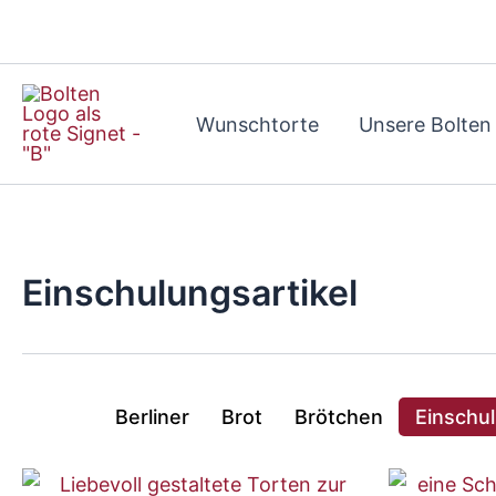
Zum
Inhalt
springen
Wunschtorte
Unsere Bolten
Einschulungsartikel
Berliner
Brot
Brötchen
Einschul