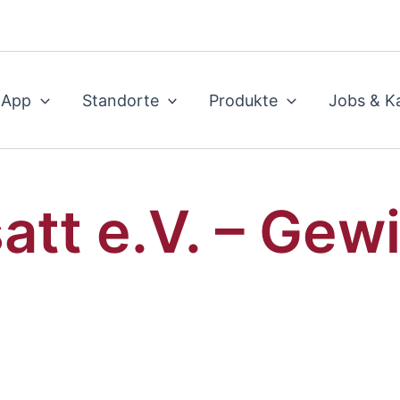
 App
Standorte
Produkte
Jobs & Ka
tt e.V. – Gew