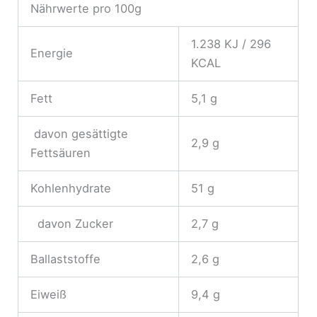
Nährwerte pro 100g
1.238 KJ / 296
Energie
KCAL
Fett
5,1 g
davon gesättigte
2,9 g
Fettsäuren
Kohlenhydrate
51 g
davon Zucker
2,7 g
Ballaststoffe
2,6 g
Eiweiß
9,4 g