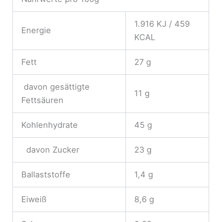
1.916 KJ / 459
Energie
KCAL
Fett
27 g
davon gesättigte
11 g
Fettsäuren
Kohlenhydrate
45 g
davon Zucker
23 g
Ballaststoffe
1,4 g
Eiweiß
8,6 g