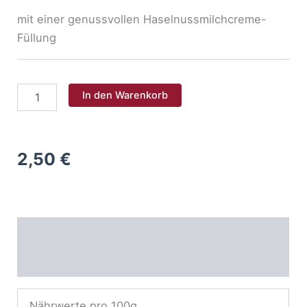
mit einer genussvollen Haselnussmilchcreme-
Füllung
Bueno
In den Warenkorb
Berliner
Menge
2,50
€
Nährwerte
Allergene
Nährwerte pro 100g