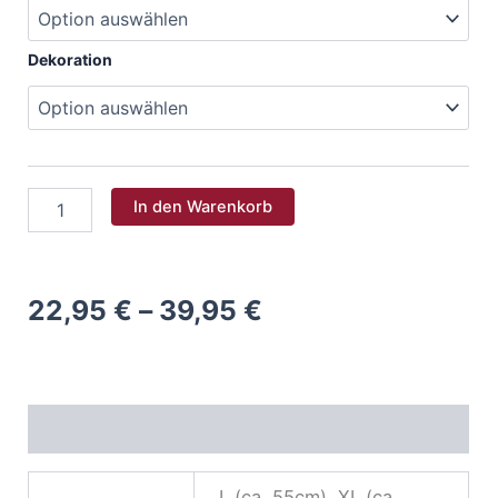
Dekoration
Schultüte
In den Warenkorb
-
Backware
Menge
Preisspanne:
22,95
€
–
39,95
€
22,95 €
bis
Zusätzliche Informationen
39,95 €
L (ca. 55cm), XL (ca.