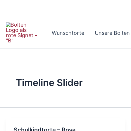
Zum
Inhalt
springen
Wunschtorte
Unsere Bolten
Timeline Slider
Schulkindtorte – Rosa