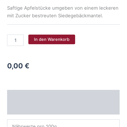
Saftige Apfelstücke umgeben von einem leckeren
mit Zucker bestreuten Siedegebäckmantel.
Apfelring
In den Warenkorb
Menge
0,00
€
Nährwerte
Allergene
Nährwerte pro 100g