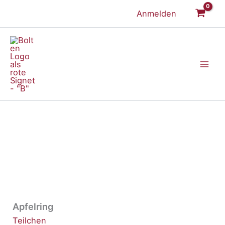
Zum
Anmelden
Inhalt
springen
Apfelring
Teilchen