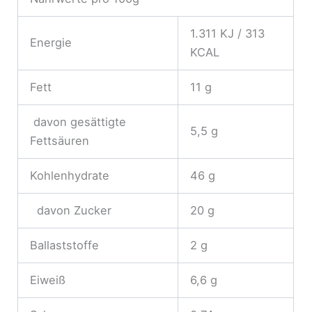
1.311 KJ / 313
Energie
KCAL
Fett
11 g
davon gesättigte
5,5 g
Fettsäuren
Kohlenhydrate
46 g
davon Zucker
20 g
Ballaststoffe
2 g
Eiweiß
6,6 g