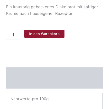
Ein knusprig gebackenes Dinkelbrot mit saftiger
Krume nach hauseigener Rezeptur
Dinkelkruste
In den Warenkorb
750g
Menge
Nährwerte
Allergene
Nährwerte pro 100g