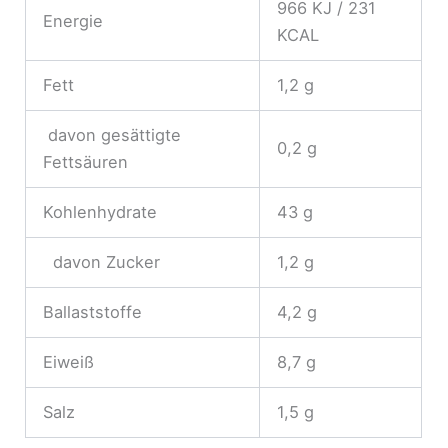
966 KJ / 231
Energie
KCAL
Fett
1,2 g
davon gesättigte
0,2 g
Fettsäuren
Kohlenhydrate
43 g
davon Zucker
1,2 g
Ballaststoffe
4,2 g
Eiweiß
8,7 g
Salz
1,5 g