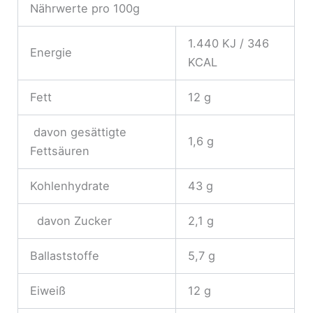
Nährwerte pro 100g
1.440 KJ / 346
Energie
KCAL
Fett
12 g
davon gesättigte
1,6 g
Fettsäuren
Kohlenhydrate
43 g
davon Zucker
2,1 g
Ballaststoffe
5,7 g
Eiweiß
12 g